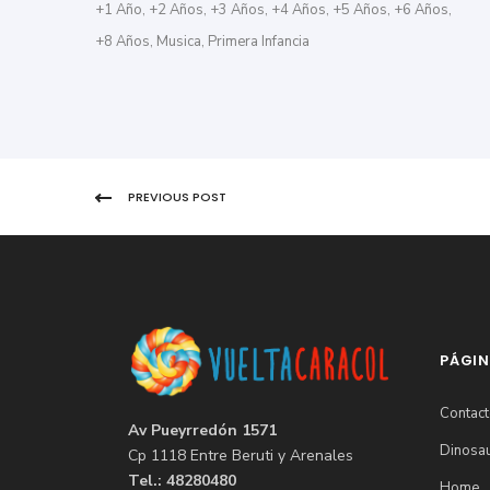
+1 Año
,
+2 Años
,
+3 Años
,
+4 Años
,
+5 Años
,
+6 Años
,
+8 Años
,
Musica
,
Primera Infancia
PREVIOUS POST
PÁGI
Contac
Av Pueyrredón 1571
Dinosau
Cp 1118 Entre Beruti y Arenales
Tel.: 48280480
Home