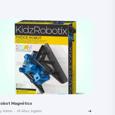
obot Magnético
y Admin
-
+8 Años
,
Ingenio