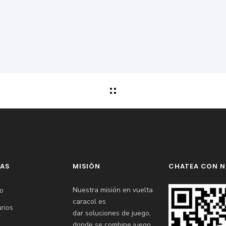
NAS
MISIÓN
CHATEA CON 
Nuestra misión en vuelta
to
caracol es
rios
dar soluciones de juego,
donde se combine juego