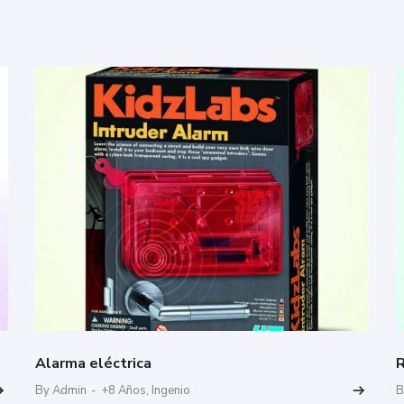
Alarma eléctrica
R
By Admin
-
+8 Años
,
Ingenio
B