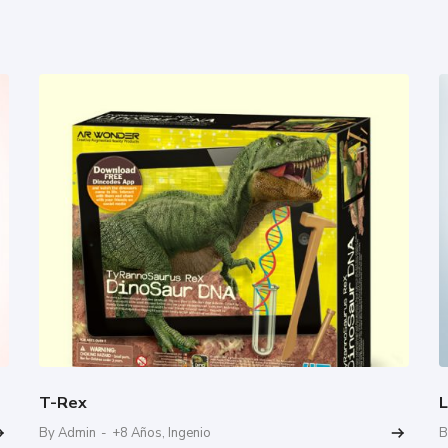
T-Rex
L
By Admin
-
+8 Años
,
Ingenio
B